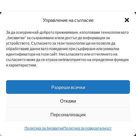
Управление на съгласие
За да осигурим най-доброто преживяване, използваме технологии като
„бисквитки“ за съхраняване и/или достъп до информация за
устройството. Съгласието за тези технологии ще ни позволи да
обработваме данни като поведение при сърфиране или уникални
МЪЖКИ ОБУВКИ
ДАМСКИ ОБУВКИ
МАРАТОНКИ
ЗА НАС
НОВИНИ
идентификатори на този сайт. Несъгласието или оттеглянето на
съгласието може да се отрази неблагоприятно на определени функции
НАШИТЕ МАГАЗИНИ
и характеристики.
ТАБЛИЦА С РАЗМЕРИ
ПОЛИТИКА ЗА ПОВЕРИТЕЛНОСТ
Разреши всички
СТАНИ B2B ПАРТНЬОР
ДОСТАВКА
ОБЩИ УСЛОВИЯ
Откажи
BG
Създадено с
от
ADvantage
Персонализация
Политика за бисквитки
Политика за поверителност
к с желания
Количка