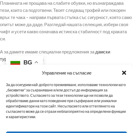
Планината не прощава на слабите обувки, но възнаграждава
тези, които са подготвени. Твоят следващ трофей или покорен
връх те чака – направи първата стъпка със сигурност, която само
опитът може да даде. Разгледай нашата селекция, избери своя
чифт и усети какво означава истинска стабилност под краката
си.
А за дамите имаме специални предложения за
дамски
туристически обувки
.
BG
Управление на съгласие
За да осигурим най-доброто преживяване, използваме технологии като
„бисквитки“ за съхраняване и/или достъп до информация за
устройството. Съгласието за тези технологии ще ни позволи да
обработваме данни като поведение при сърфиране или уникални
МЪЖКИ ОБУВКИ
ДАМСКИ ОБУВКИ
МАРАТОНКИ
ЗА НАС
НОВИНИ
идентификатори на този сайт. Несъгласието или оттеглянето на
съгласието може да се отрази неблагоприятно на определени функции
и характеристики.
НАШИТЕ МАГАЗИНИ
ТАБЛИЦА С РАЗМЕРИ
ПОЛИТИКА ЗА ПОВЕРИТЕЛНОСТ