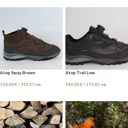
Atop Sway Brown
Atop Trail Low
150.00
€
/
293.37
лв.
140.00
€
/
273.82
лв.
ОПЦИИ
ОПЦИИ