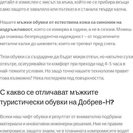
детайл е измислен с мисъл за мъжа, който не се прибира вкъщи
само защото е заваляло или пътеката е станала твърде кална.
Нашите
мъжки обувки от естествена кожа са синоним на
издръжливост
, която се измерва в години, а не в сезони. Можеш
да очакваш безпрецедентна надеждност – от подсилените
метални халки до шевовете, които не трепват пред снега.
Тези обувки са създадени да бъдат мокри отвън, но напълно сухи
отвътре, осигурявайки ти комфорт при преходи над 4-5 часа в
най-тежките условия. Но защо точно нашите технологии правят
това възможно? Нека погледнем под повърхността.
С какво се отличават мъжките
туристически обувки на Добрев-Н?
Всеки наш чифт обувки е резултат от внимателно подбрани
материали и иновативни инженерни решения. Ние не правим
компромиси, защото знаем, че в планината компромисите водят