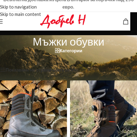
Skip to navigation
евро.
Skip to main content
Мъжки обувки
Категории
Начало
/
Мъжки обувки
Показване на 1–12 от 58 резултата
Показване на страничната лента