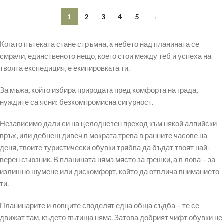
1
2
3
4
5
→
Когато пътеката стане стръмна, а небето над планината се
смрачи, единственото нещо, което стои между теб и успеха на
твоята експедиция, е екипировката ти.
За мъжа, който избира природата пред комфорта на града,
нуждите са ясни: безкомпромисна сигурност.
Независимо дали си на целодневен преход към някой алпийски
връх, или дебнеш дивеч в мократа трева в ранните часове на
деня, твоите туристически обувки трябва да бъдат твоят най-
верен съюзник. В планината няма място за грешки, а в лова – за
излишно шумене или дискомфорт, който да отвлича вниманието
ти.
Планинарите и ловците споделят една обща съдба – те се
движат там, където пътища няма. Затова добрият чифт обувки не