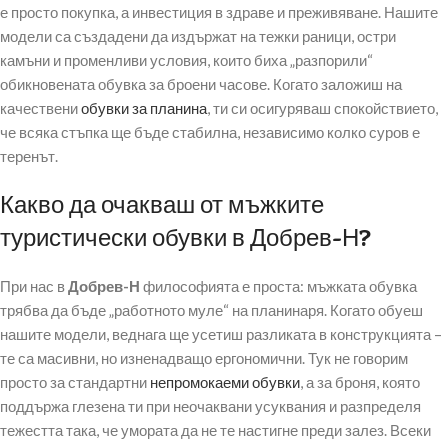
е просто покупка, а инвестиция в здраве и преживяване. Нашите
модели са създадени да издържат на тежки раници, остри
камъни и променливи условия, които биха „разпорили“
обикновената обувка за броени часове. Когато заложиш на
качествени
обувки за планина
, ти си осигуряваш спокойствието,
че всяка стъпка ще бъде стабилна, независимо колко суров е
теренът.
Какво да очакваш от мъжките
туристически обувки в Добрев-Н?
При нас в
Добрев-Н
философията е проста: мъжката обувка
трябва да бъде „работното муле“ на планинаря. Когато обуеш
нашите модели, веднага ще усетиш разликата в конструкцията –
те са масивни, но изненадващо ергономични. Тук не говорим
просто за стандартни
непромокаеми обувки
, а за броня, която
поддържа глезена ти при неочаквани усуквания и разпределя
тежестта така, че умората да не те настигне преди залез. Всеки