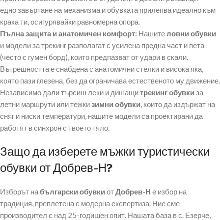
едно завъртане на механизма и обувката прилепва идеално към
крака ти, осигурявайки равномерна опора.
Пълна защита и анатомичен комфорт:
Нашите
ловни обувки
и модели за трекинг разполагат с усилена предна част и пета
(често с гумен борд), които предпазват от удари в скали.
Вътрешността е снабдена с анатомични стелки и висока яка,
която пази глезена, без да ограничава естественото му движение.
Независимо дали търсиш леки и дишащи
трекинг обувки
за
летни маршрути или тежки
зимни обувки
, които да издържат на
сняг и ниски температури, нашите модели са проектирани да
работят в синхрон с твоето тяло.
Защо да изберете мъжки туристически
обувки от Добрев-Н?
Изборът на
български обувки
от
Добрев-Н
е избор на
традиция, преплетена с модерна експертиза. Ние сме
производител с над 25-годишен опит. Нашата база в с. Езерче,