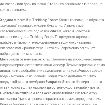
до мазоли или дори по-лошо. Ето кои са основните стълбове, на
които стъпваме:
Ходила Vibram® и Trekking Force:
Когато казваме, че обувката
„заковава“ терена, го мислим буквално. Използваме
световноизвестните подметки
Vibram
, както и новото ни
поколение ходила Trekking Force. Те предлагат агресивен
грайфер и изключително сцепление върху мокри камъни,
хлъзгава кал и ронлив терен, като същевременно поглъщат
вибрациите при стъпване.
Материали от най-висок клас:
Залагаме на висококачествена
хидролизирана естествена кожа и велур. Тези материали не само
дишат, но и са обработени за допълнителна устойчивост срещу
вода и механично износване. Защитата се допълва от 100%
водоустойчивата мембрана
Sympatex®
, която блокира влагата
отвън, но позволява на крака да остане сух, отвеждайки потта.
Система за стягане Atop Lace:
Иновативната система Atop
позволява бързо и прецизно пристягане само с едно движение.
Край на борбата с връзките в студа или с дебели ръкавици –