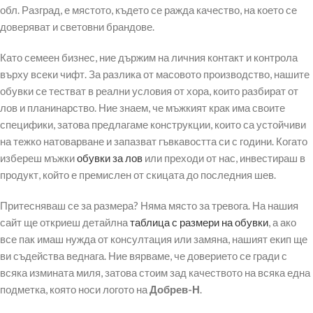
обл. Разград, е мястото, където се ражда качество, на което се
доверяват и световни брандове.
Като семеен бизнес, ние държим на личния контакт и контрола
върху всеки чифт. За разлика от масовото производство, нашите
обувки се тестват в реални условия от хора, които разбират от
лов и планинарство. Ние знаем, че мъжкият крак има своите
специфики, затова предлагаме конструкции, които са устойчиви
на тежко натоварване и запазват гъвкавостта си с години. Когато
избереш мъжки
обувки за лов
или преходи от нас, инвестираш в
продукт, който е премислен от скицата до последния шев.
Притесняваш се за размера? Няма място за тревога. На нашия
сайт ще откриеш детайлна
таблица с размери на обувки
, а ако
все пак имаш нужда от консултация или замяна, нашият екип ще
ви съдейства веднага. Ние вярваме, че доверието се гради с
всяка измината миля, затова стоим зад качеството на всяка една
подметка, която носи логото на
Добрев-Н
.