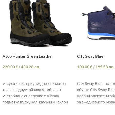
Atop Hunter Green Leather
City Sway Blue
220.00
€
/
430.28
лв.
100.00
€
/
195.58
лв.
ОПЦИИ
ОПЦИИ
✔ сухи крака при дъжд, сняг и мокра
City Sway Blue – оле
трева (водоустойчива мембрана)
обувки City Sway Blu
✔ стабилно сцепление с Vibram
удобни олекотени об
подметка върху кал, камъни и наклон
за ежедневието. Изр
✔ здрава набук кожа + защита в тежки
условия