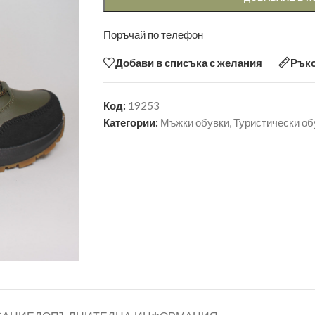
Поръчай по телефон
Добави в списъка с желания
Ръко
Код:
19253
Категории:
Мъжки обувки
,
Туристически об