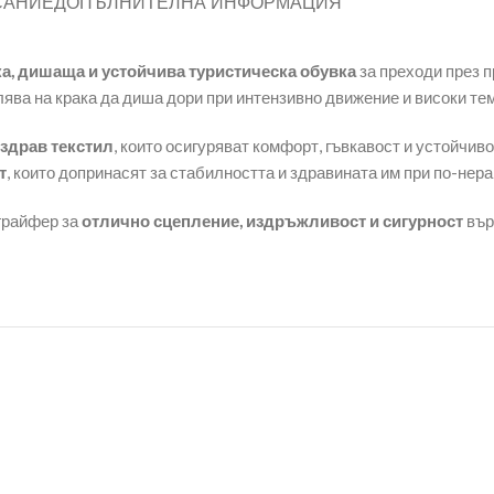
САНИЕ
ДОПЪЛНИТЕЛНА ИНФОРМАЦИЯ
а, дишаща и устойчива туристическа обувка
за преходи през п
олява на крака да диша дори при интензивно движение и високи те
 здрав текстил
, които осигуряват комфорт, гъвкавост и устойчив
т
, които допринасят за стабилността и здравината им при по-нера
 грайфер за
отлично сцепление, издръжливост и сигурност
вър