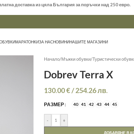
платна доставка из цяла България за поръчки над 250 евро.
ОБУВКИ
МАРАТОНКИ
ЗА НАС
НОВИНИ
НАШИТЕ МАГАЗИНИ
Начало
/
Мъжки обувки
/
Туристически обувк
Dobrev Terra X
130.00
€
/
254.26
лв.
РАЗМЕР
40
41
42
43
44
45
-
+
ДОБАВЯНЕ В К