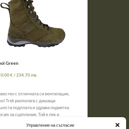
ol Green
Dobrev 2 кафява кожа
20.00
€
/
234.70
лв.
180.00
€
/
352.05
лв.
ОПЦИИ
ОПЦИИ
вестен с отличната си вентилация,
Dobrev 2 – ловни и тури
ol Trek разполага с дишаща
обувки Обувките Dobrev 
хеста подплата и здрава подметка
създадени за любителит
bram за сцепление. Той е лек и
природата, които търсят 
обен за дълги преходи.
устойчивост
Управление на съгласие