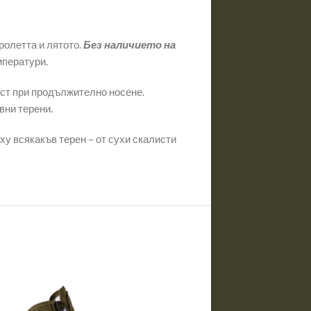
ролетта и лятото.
Без наличието на
мператури.
ост при продължително носене.
вни терени.
ху всякакъв терен – от сухи скалисти