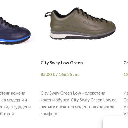
City Sway Low Green
Co
85.00
€
/
166.25
лв.
1
ОПЦИИ
котени кожени
City Sway Green Low – олекотени
Из
e са модерни и
кожени обувки City Sway Green Low са
Co
увки, създадени
нисък и олекотен модел, подходящ за
мъ
аботени
комфорт
Vi
уд