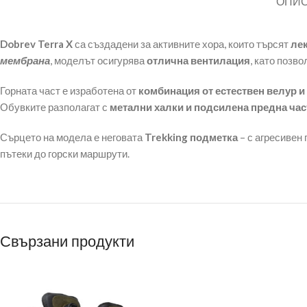
ОПИ
Dobrev Terra X
са създадени за активните хора, които търсят
лек
мембрана
, моделът осигурява
отлична вентилация
, като позв
Горната част е изработена от
комбинация от естествен велур и
Обувките разполагат с
метални халки и подсилена предна час
Сърцето на модела е неговата
Trekking подметка
– с агресивен
пътеки до горски маршрути.
Свързани продукти