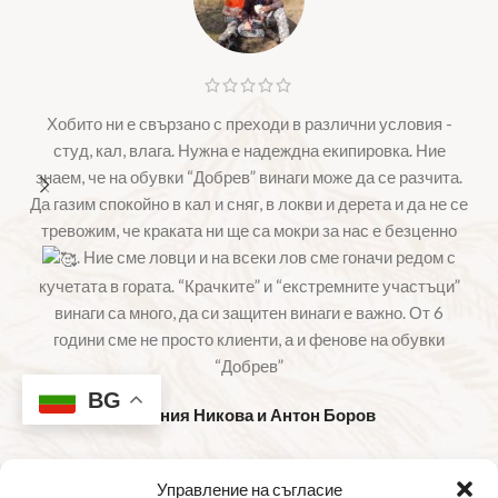
Хобито ни е свързано с преходи в различни условия -
студ, кал, влага. Нужна е надеждна екипировка. Ние
знаем, че на обувки “Добрев” винаги може да се разчита.
б
Да газим спокойно в кал и сняг, в локви и дерета и да не се
тревожим, че краката ни ще са мокри за нас е безценно
. Ние сме ловци и на всеки лов сме гоначи редом с
кучетата в гората. “Крачките” и “екстремните участъци”
винаги са много, да си защитен винаги е важно. От 6
години сме не просто клиенти, а и фенове на обувки
“Добрев”
BG
Евгения Никова и Антон Боров
Управление на съгласие