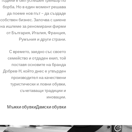
години е бил успешен треньор по
борба. Но в един момент решава
да поеме нов път – да създаде
собствен бизнес. Започва с шиене
на ишлеме за реномирани фирми
от България, Италия, Франция,
Румъния и други страни.
С времето, заедно със своето
семейство и отдаден екип, той
поставя основите на бранда
Добрев-Н, който днес е утвърден
производител на качествени
туристически и ловни обувки,
съчетаващи традиции и
иновации.
Мъжки обувки
Дамски обувки