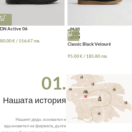
DN Active 06
РАЗП
РОДА
ДЕНИ
80.00
€
/
156.47
лв.
Classic Black Velouré
95.00
€
/
185.80
лв.
01.
Нашата история
Нашият дядо, основател и
вдъхновител на фирмата, дълги