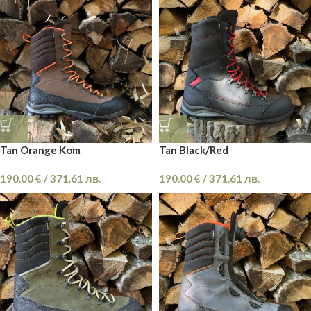
Tan Orange Kom
Tan Black/Red
190.00
€
/
371.61
лв.
190.00
€
/
371.61
лв.