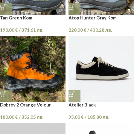
Tan Green Kom
Atop Hunter Gray Kom
190.00
€
/
371.61
лв.
220.00
€
/
430.28
лв.
Dobrev 2 Orange Velour
Atelier Black
180.00
€
/
352.05
лв.
95.00
€
/
185.80
лв.