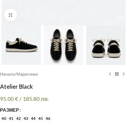
Кликнете, за да увеличите
Начало
/
Маратонки
Atelier Black
95.00
€
/
185.80
лв.
РАЗМЕР
40
41
42
43
44
45
46