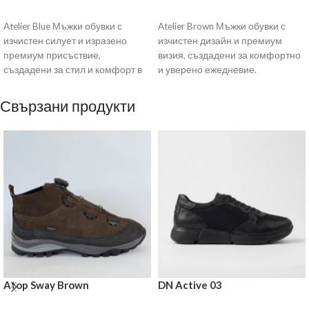
ОПЦИИ
ОПЦИИ
Atelier Blue Мъжки обувки с
Atelier Brown Мъжки обувки с
изчистен силует и изразено
изчистен дизайн и премиум
премиум присъствие,
визия, създадени за комфортно
създадени за стил и комфорт в
и уверено ежедневие.
динамичното ежедневие.
Изработени от висококачествен
Изработени
кафяв
Свързани продукти
Atop Sway Brown
DN Active 03