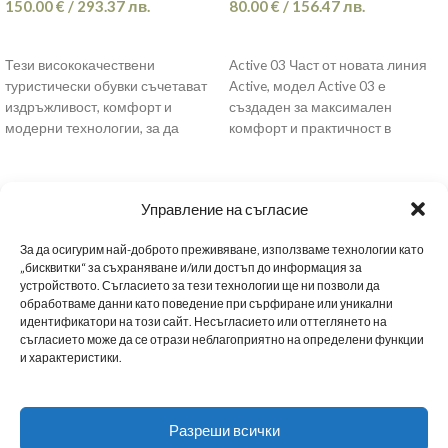
150.00
€
/
293.37
лв.
80.00
€
/
156.47
лв.
ОПЦИИ
ОПЦИИ
Тези висококачествени
Active 03 Част от новата линия
туристически обувки съчетават
Active, модел Active 03 е
издръжливост, комфорт и
създаден за максимален
модерни технологии, за да
комфорт и практичност в
осигурят надеждна защита и
забързаното ежедневие.
удобство при всякакви условия.
Управление на съгласие
За да осигурим най-доброто преживяване, използваме технологии като
„бисквитки“ за съхраняване и/или достъп до информация за
устройството. Съгласието за тези технологии ще ни позволи да
обработваме данни като поведение при сърфиране или уникални
МЪЖКИ ОБУВКИ
ДАМСКИ ОБУВКИ
МАРАТОНКИ
ЗА НАС
НОВИНИ
идентификатори на този сайт. Несъгласието или оттеглянето на
BG
съгласието може да се отрази неблагоприятно на определени функции
и характеристики.
НАШИТЕ МАГАЗИНИ
ТАБЛИЦА С РАЗМЕРИ
ПОЛИТИКА ЗА ПОВЕРИТЕЛНОСТ
Разреши всички
СТАНИ B2B ПАРТНЬОР
ДОСТАВКА
ОБЩИ УСЛОВИЯ