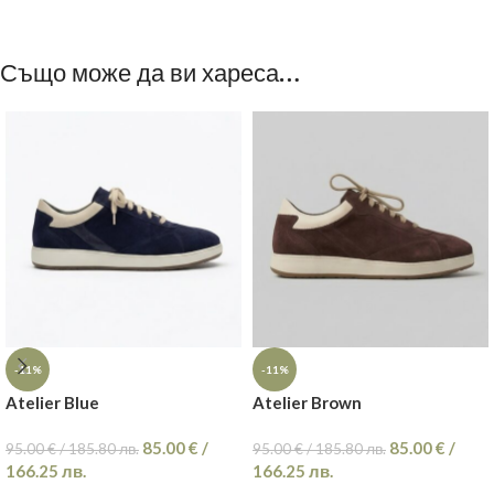
Също може да ви хареса…
-11%
-11%
Atelier Blue
Atelier Brown
85.00
€
/
85.00
€
/
95.00
€
/
185.80
лв.
95.00
€
/
185.80
лв.
166.25
лв.
166.25
лв.