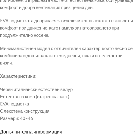
при носене. Вътрешната част е от естествена кожа, осигуряваща
комфорт и добра вентилация през целия ден.
EVA подметката допринася за изключителна лекота, гъвкавост и
комфорт при движение, като намалява натоварването при
продължително носене.
Минималистичен модел с отличителен характер, който лесно се
комбинира и допълва както ежедневни, така и по-елегантни
визии.
Характеристики:
Черен италиански естествен велур
Естествена кожа (вътрешна част)
EVA подметка
Олекотена конструкция
Размери: 40–46
Допълнителна информация