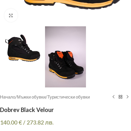
Кликнете, за да увеличите
Начало
/
Мъжки обувки
/
Туристически обувки
Dobrev Black Velour
140.00
€
/
273.82
лв.