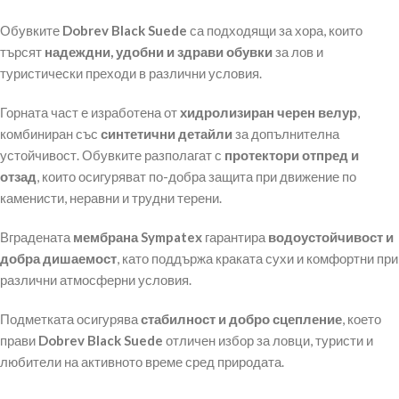
Обувките
Dobrev Black Suede
са подходящи за хора, които
търсят
надеждни, удобни и здрави обувки
за лов и
туристически преходи в различни условия.
Горната част е изработена от
хидролизиран черен велур
,
комбиниран със
синтетични детайли
за допълнителна
устойчивост. Обувките разполагат с
протектори отпред и
отзад
, които осигуряват по-добра защита при движение по
каменисти, неравни и трудни терени.
Вградената
мембрана Sympatex
гарантира
водоустойчивост и
добра дишаемост
, като поддържа краката сухи и комфортни при
различни атмосферни условия.
Подметката осигурява
стабилност и добро сцепление
, което
прави
Dobrev Black Suede
отличен избор за ловци, туристи и
любители на активното време сред природата.