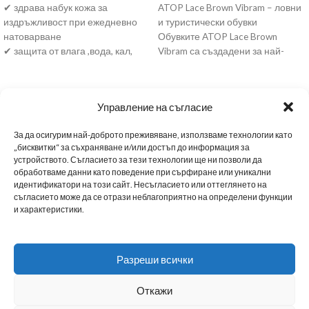
✔ здрава набук кожа за
ATOP Lace Brown Vibram – ловни
издръжливост при ежедневно
и туристически обувки
натоварване
Обувките ATOP Lace Brown
✔ защита от влага ,вода, кал,
Vibram са създадени за най-
мокра трева и променливи
взискателните любители на
условия
природата, подходящи
✔ стабилна подметка за
Управление на съгласие
сигурност върху различни
терени
За да осигурим най-доброто преживяване, използваме технологии като
✔ комфорт при дълго ходене и
„бисквитки“ за съхраняване и/или достъп до информация за
целодневно носене
устройството. Съгласието за тези технологии ще ни позволи да
✔ бързо и удобно пристягане с
обработваме данни като поведение при сърфиране или уникални
ATOP система (без връзки)
МЪЖКИ ОБУВКИ
ДАМСКИ ОБУВКИ
МАРАТОНКИ
ЗА НАС
НОВИНИ
идентификатори на този сайт. Несъгласието или оттеглянето на
съгласието може да се отрази неблагоприятно на определени функции
Подходящи за лов, разходки в
и характеристики.
НАШИТЕ МАГАЗИНИ
BG
природата и активно ежедневие
📦 Преглед преди плащане
ТАБЛИЦА С РАЗМЕРИ
ПОЛИТИКА ЗА ПОВЕРИТЕЛНОСТ
🔁 Смяна на номер
Разреши всички
СТАНИ B2B ПАРТНЬОР
ДОСТАВКА
ОБЩИ УСЛОВИЯ
👉 Най-подходящи за: лов,
риболов, разходки, умерен
Откажи
терен