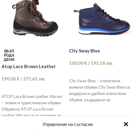
✔ комфорт при продължително
📦 Преглед преди плащане
ходене и дълги преходи
🔁 Смяна на номер
Подходящи за лов, планина и
тежки условия над 6–7 часа
📦 Преглед преди плащане
🔁 Смяна на номер
👉 Най-подходящи за: лов,
City Sway Blue
РАЗП
планина, труден терен
РОДА
ДЕНИ
100.00
€
/
195.58
лв.
Atop Lace Brown Leather
ОПЦИИ
190.00
€
/
371.61
лв.
City Sway Blue – олекотени
кожени обувки City Sway Blue са
ОПЦИИ
модерни и удобни олекотени
ATOP Lace Brown Leather Vibram
обувки, създадени за
– ловни и туристически обувки
ежедневието. Изработени
Обувките ATOP Lace Brown
Leather Vibram са създадени за
най-взискателните любители на
Управление на съгласие