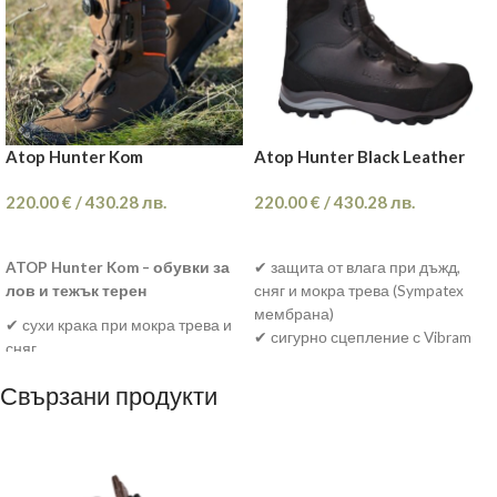
Atop Hunter Kom
Atop Hunter Black Leather
220.00
€
/
430.28
лв.
220.00
€
/
430.28
лв.
ОПЦИИ
ОПЦИИ
ATOP Hunter Kom – обувки за
✔ защита от влага при дъжд,
лов и тежък терен
сняг и мокра трева (Sympatex
мембрана)
✔ сухи крака при мокра трева и
✔ сигурно сцепление с Vibram
сняг
подметка върху камъни и
✔ стабилност на наклон и
хлъзгав терен
Свързани продукти
камъни
✔ здрава кожа + устойчивост
✔ комфорт при дълго ходене
при тежко натоварване
Подходящи за излизания над 3–
✔ бързо и удобно пристягане с
4 часа
ATOP система (без връзки)