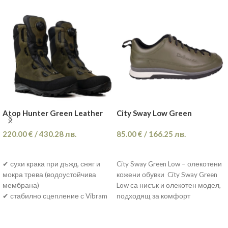
Atop Hunter Green Leather
City Sway Low Green
220.00
€
/
430.28
лв.
85.00
€
/
166.25
лв.
ОПЦИИ
ОПЦИИ
✔ сухи крака при дъжд, сняг и
City Sway Green Low – олекотени
мокра трева (водоустойчива
кожени обувки City Sway Green
мембрана)
Low са нисък и олекотен модел,
✔ стабилно сцепление с Vibram
подходящ за комфорт
подметка върху кал, камъни и
наклон