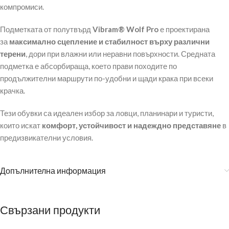
компромиси.
Подметката от полутвърд
Vibram® Wolf Pro
е проектирана
за
максимално сцепление и стабилност върху различни
терени
, дори при влажни или неравни повърхности. Средната
подметка е абсорбираща, което прави походите по
продължителни маршрути по-удобни и щади крака при всеки
крачка.
Тези обувки са идеален избор за ловци, планинари и туристи,
които искат
комфорт, устойчивост и надеждно представяне
в
предизвикателни условия.
Допълнителна информация
Свързани продукти