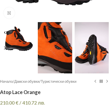
Кликнете, за да увеличите
Начало
/
Дамски обувки
/
Туристически обувки
Atop Lace Orange
210.00
€
/
410.72
лв.