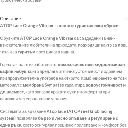
Туристически обувки
Описание
ATOP Lace Orange Vibram – ловни и туристически обувки
Обувките
ATOP Lace Orange Vibram
са създадени за най-
взискателните любители на природата, подходящи както за
лов
,
така и за
туризъм
през цялата година.
Горната част е изработена от
висококачествен хидролизиран
кафяв набук
, който предлага отлична устойчивост и здравина
при продължителна употреба на открито. Комбинирането на този
материал с
мембрана Sympatex
гарантира
водоустойчивост и
дишаемост
, като запазва краката сухи и комфортни при
всякакви метеорологични условия.
Системата за връзване
Atop lace (ATOP reel knob lacing
system)
позволява
бързо и лесно опъване и регулиране с
една ръка
, което осигурява прецизно прилепване и комфорт без