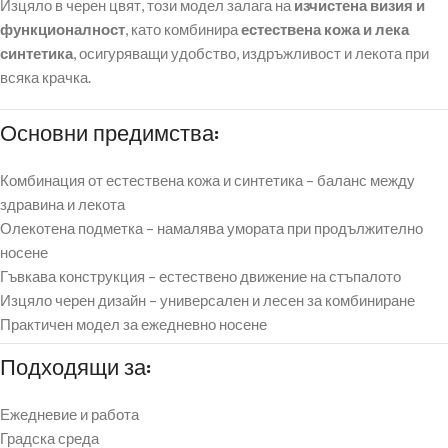
Изцяло в черен цвят, този модел залага на
изчистена визия и
функционалност
, като комбинира
естествена кожа и лека
синтетика
, осигуряващи удобство, издръжливост и лекота при
всяка крачка.
Основни предимства:
Комбинация от естествена кожа и синтетика – баланс между
здравина и лекота
Олекотена подметка – намалява умората при продължително
носене
Гъвкава конструкция – естествено движение на стъпалото
Изцяло черен дизайн – универсален и лесен за комбиниране
Практичен модел за ежедневно носене
Подходящи за:
Ежедневие и работа
Градска среда