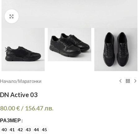
Кликнете, за да увеличите
Начало
/
Маратонки
DN Active 03
80.00
€
/
156.47
лв.
РАЗМЕР
40
41
42
43
44
45