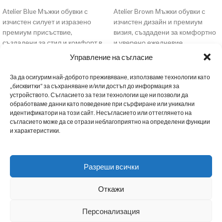
Atelier Blue Мъжки обувки с
Atelier Brown Мъжки обувки с
изчистен силует и изразено
изчистен дизайн и премиум
премиум присъствие,
визия, създадени за комфортно
създадени за стил и комфорт в
и уверено ежедневие.
динамичното ежедневие.
Изработени от висококачествен
Управление на съгласие
Изработени
кафяв
За да осигурим най-доброто преживяване, използваме технологии като
„бисквитки“ за съхраняване и/или достъп до информация за
устройството. Съгласието за тези технологии ще ни позволи да
обработваме данни като поведение при сърфиране или уникални
BG
МЪЖКИ ОБУВКИ
ДАМСКИ ОБУВКИ
МАРАТОНКИ
ЗА НАС
НОВИНИ
идентификатори на този сайт. Несъгласието или оттеглянето на
съгласието може да се отрази неблагоприятно на определени функции
и характеристики.
НАШИТЕ МАГАЗИНИ
ТАБЛИЦА С РАЗМЕРИ
ПОЛИТИКА ЗА ПОВЕРИТЕЛНОСТ
Разреши всички
СТАНИ B2B ПАРТНЬОР
ДОСТАВКА
ОБЩИ УСЛОВИЯ
Откажи
Създадено с
от
ADvantage
Персонализация