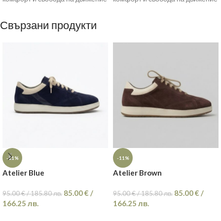
в
в
Свързани продукти
-11%
-11%
Atelier Blue
Atelier Brown
85.00
€
/
85.00
€
/
95.00
€
/
185.80
лв.
95.00
€
/
185.80
лв.
166.25
лв.
166.25
лв.
ОПЦИИ
ОПЦИИ