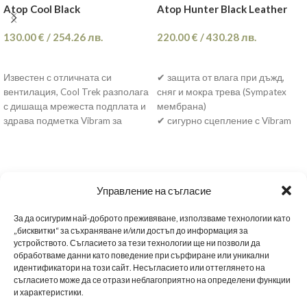
Atop Cool Black
Atop Hunter Black Leather
130.00
€
/
254.26
лв.
220.00
€
/
430.28
лв.
ОПЦИИ
ОПЦИИ
Известен с отличната си
✔ защита от влага при дъжд,
вентилация, Cool Trek разполага
сняг и мокра трева (Sympatex
с дишаща мрежеста подплата и
мембрана)
здрава подметка Vibram за
✔ сигурно сцепление с Vibram
сцепление. Бърза система за
подметка върху камъни и
връзване Atop. Той е лек и
хлъзгав терен
удобен за дълги преходи.
✔ здрава кожа + устойчивост
при тежко натоварване
Най-добър за: горещи и сухи
Управление на съгласие
✔ бързо и удобно пристягане с
условия, дневни преходи,
ATOP система (без връзки)
умерени пътеки.
За да осигурим най-доброто преживяване, използваме технологии като
✔ комфорт при продължително
„бисквитки“ за съхраняване и/или достъп до информация за
ходене и дълги преходи
устройството. Съгласието за тези технологии ще ни позволи да
обработваме данни като поведение при сърфиране или уникални
Подходящи за лов, планина и
МЪЖКИ ОБУВКИ
ДАМСКИ ОБУВКИ
МАРАТОНКИ
ЗА НАС
НОВИНИ
идентификатори на този сайт. Несъгласието или оттеглянето на
тежки условия над 6–7 часа
съгласието може да се отрази неблагоприятно на определени функции
и характеристики.
📦 Преглед преди плащане
НАШИТЕ МАГАЗИНИ