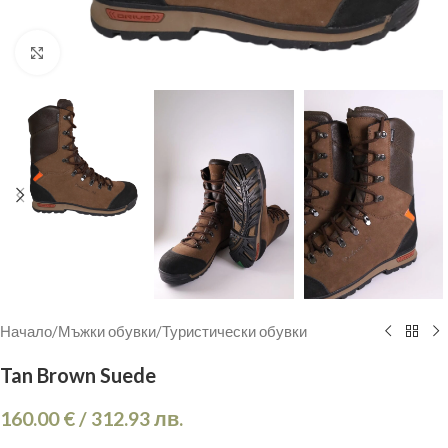
Кликнете, за да увеличите
Начало
/
Мъжки обувки
/
Туристически обувки
Tan Brown Suede
160.00
€
/
312.93
лв.