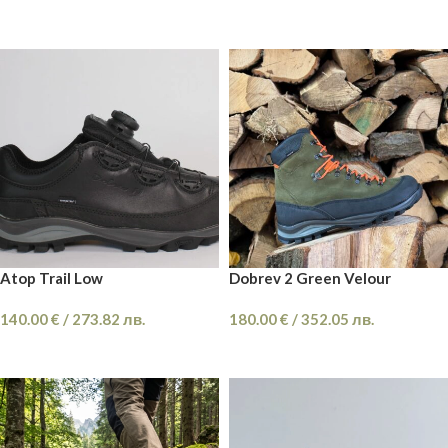
ОПЦИИ
ОПЦИИ
Atop Trail Low
Dobrev 2 Green Velour
140.00
€
/
273.82
лв.
180.00
€
/
352.05
лв.
ОПЦИИ
ОПЦИИ