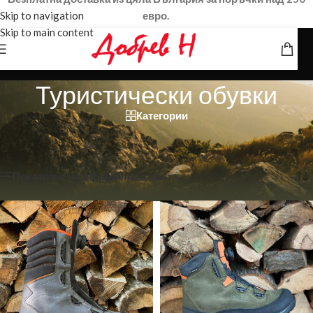
Skip to navigation
евро.
Skip to main content
Туристически обувки
Категории
Начало
/
Дамски обувки
/
Туристически обувки
Показване на 1–12 от 35 резултата
Показване на страничната лента