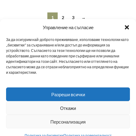
1
2
3
→
Управление на съгласие
За да осигурим най-доброто преживяване, използваме технологии като
„бисквитки“ за съхраняване и/или достъп до информация за
устройството. Съгласието за тези технологии ще ни позволи да
обработваме данни като поведение при сърфиране или уникални
МЪЖКИ ОБУВКИ
ДАМСКИ ОБУВКИ
МАРАТОНКИ
ЗА НАС
НОВИНИ
идентификатори на този сайт. Несъгласието или оттеглянето на
съгласието може да се отрази неблагоприятно на определени функции
и характеристики.
НАШИТЕ МАГАЗИНИ
BG
ТАБЛИЦА С РАЗМЕРИ
ПОЛИТИКА ЗА ПОВЕРИТЕЛНОСТ
Разреши всички
СТАНИ B2B ПАРТНЬОР
ДОСТАВКА
ОБЩИ УСЛОВИЯ
Откажи
Създадено с
от
ADvantage
Персонализация
Политика за бисквитки
Политика за поверителност