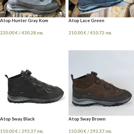
Atop Hunter Gray Kom
Atop Lace Green
220.00
€
/
430.28
лв.
210.00
€
/
410.72
лв.
ОПЦИИ
ОПЦИИ
Atop Sway Black
Atop Sway Brown
150.00
€
/
293.37
лв.
150.00
€
/
293.37
лв.