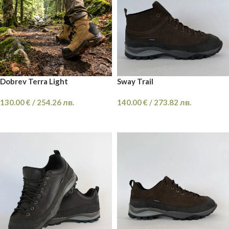
Dobrev Terra Light
Sway Trail
130.00
€
/
254.26
лв.
140.00
€
/
273.82
лв.
ОПЦИИ
ОПЦИИ