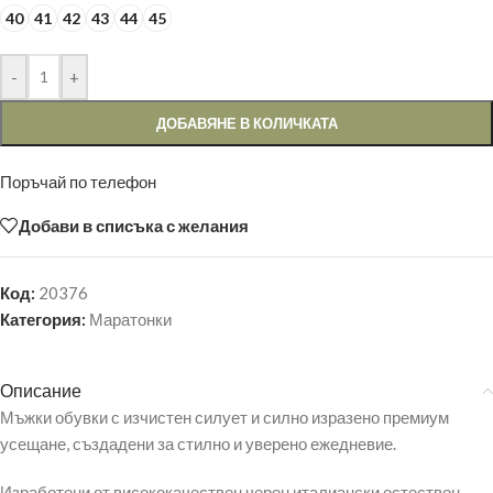
40
41
42
43
44
45
-
+
ДОБАВЯНЕ В КОЛИЧКАТА
Поръчай по телефон
Добави в списъка с желания
Код:
20376
Категория:
Маратонки
Описание
Мъжки обувки с изчистен силует и силно изразено премиум
усещане, създадени за стилно и уверено ежедневие.
Изработени от висококачествен черен италиански естествен