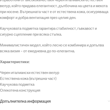
велур, който придава елегантност, дълбочина на цвета и мекота
при носене. Вътрешната част е от естествена кожа, осигуряваща
комфорт и добра вентилация през целия ден.
Каучуковата подметка гарантира стабилност, гъвкавост и
сигурно сцепление при всяка стъпка.
Минималистичен модел, който лесно се комбинира и допълва
всяка визия – от ежедневна до по-елегантна.
Характеристики:
Черен италиански естествен велур
Естествена кожа (вътрешна част)
Каучукова подметка
Олекотена конструкция
Допълнителна информация