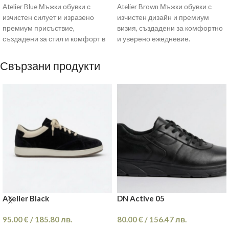
Atelier Blue Мъжки обувки с
Atelier Brown Мъжки обувки с
изчистен силует и изразено
изчистен дизайн и премиум
премиум присъствие,
визия, създадени за комфортно
създадени за стил и комфорт в
и уверено ежедневие.
динамичното ежедневие.
Изработени от висококачествен
Изработени
кафяв
Свързани продукти
Atelier Black
DN Active 05
95.00
€
/
185.80
лв.
80.00
€
/
156.47
лв.