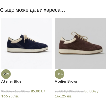
Също може да ви хареса…
-11%
-11%
Atelier Blue
Atelier Brown
85.00
€
/
85.00
€
/
95.00
€
/
185.80
лв.
95.00
€
/
185.80
лв.
166.25
лв.
166.25
лв.
ОПЦИИ
ОПЦИИ