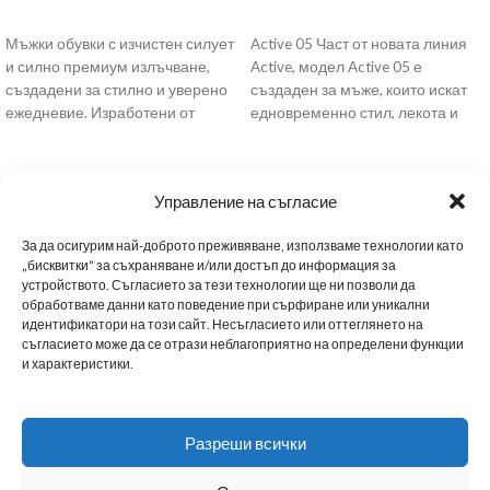
ОПЦИИ
ОПЦИИ
Мъжки обувки с изчистен силует
Active 05 Част от новата линия
и силно премиум излъчване,
Active, модел Active 05 е
създадени за стилно и уверено
създаден за мъже, които искат
ежедневие. Изработени от
едновременно стил, лекота и
висококачествен черен
италиански
Управление на съгласие
За да осигурим най-доброто преживяване, използваме технологии като
„бисквитки“ за съхраняване и/или достъп до информация за
устройството. Съгласието за тези технологии ще ни позволи да
обработваме данни като поведение при сърфиране или уникални
МЪЖКИ ОБУВКИ
ДАМСКИ ОБУВКИ
МАРАТОНКИ
ЗА НАС
НОВИНИ
идентификатори на този сайт. Несъгласието или оттеглянето на
BG
съгласието може да се отрази неблагоприятно на определени функции
и характеристики.
НАШИТЕ МАГАЗИНИ
ТАБЛИЦА С РАЗМЕРИ
ПОЛИТИКА ЗА ПОВЕРИТЕЛНОСТ
Разреши всички
СТАНИ B2B ПАРТНЬОР
ДОСТАВКА
ОБЩИ УСЛОВИЯ