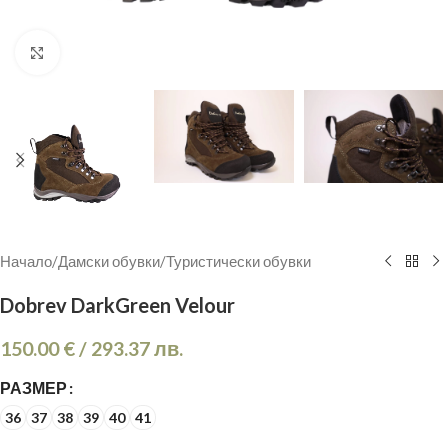
Кликнете, за да увеличите
Начало
/
Дамски обувки
/
Туристически обувки
Dobrev DarkGreen Velour
150.00
€
/
293.37
лв.
РАЗМЕР
36
37
38
39
40
41