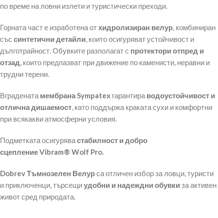
по време на ловни излети и туристически преходи.
Горната част е изработена от
хидролизиран велур
, комбиниран
със
синтетични детайли
, които осигуряват устойчивост и
дълготрайност. Обувките разполагат с
протектори отпред и
отзад
, които предпазват при движение по каменисти, неравни и
трудни терени.
Вградената
мембрана Sympatex
гарантира
водоустойчивост и
отлична дишаемост
, като поддържа краката сухи и комфортни
при всякакви атмосферни условия.
Подметката осигурява
стабилност и добро
сцепление
Vibram® Wolf Pro.
Dobrev Тъмнозелен Велур
са отличен избор за ловци, туристи
и приключенци, търсещи
удобни и надеждни обувки
за активен
живот сред природата.