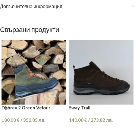
Допълнителна информация
Свързани продукти
Dobrev 2 Green Velour
Sway Trail
180.00
€
/
352.05
лв.
140.00
€
/
273.82
лв.
ОПЦИИ
ОПЦИИ