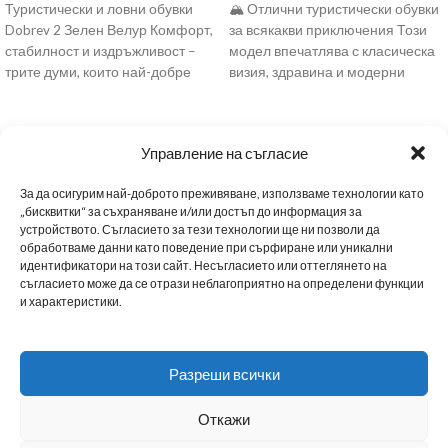
Туристически и ловни обувки
🏔 Отлични туристически обувки
Dobrev 2 Зелен Велур Комфорт,
за всякакви приключения Този
стабилност и издръжливост –
модел впечатлява с класическа
трите думи, които най-добре
визия, здравина и модерни
описват модела Dobrev
технологии, осигурявайки
комфорт и
Управление на съгласие
За да осигурим най-доброто преживяване, използваме технологии като
„бисквитки“ за съхраняване и/или достъп до информация за
устройството. Съгласието за тези технологии ще ни позволи да
обработваме данни като поведение при сърфиране или уникални
МЪЖКИ ОБУВКИ
ДАМСКИ ОБУВКИ
МАРАТОНКИ
ЗА НАС
НОВИНИ
идентификатори на този сайт. Несъгласието или оттеглянето на
съгласието може да се отрази неблагоприятно на определени функции
и характеристики.
НАШИТЕ МАГАЗИНИ
BG
ТАБЛИЦА С РАЗМЕРИ
ПОЛИТИКА ЗА ПОВЕРИТЕЛНОСТ
Разреши всички
СТАНИ B2B ПАРТНЬОР
ДОСТАВКА
ОБЩИ УСЛОВИЯ
Откажи