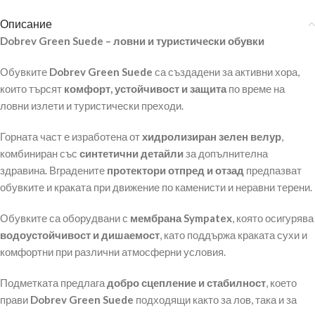
Описание
Dobrev Green Suede – ловни и туристически обувки
Обувките
Dobrev Green Suede
са създадени за активни хора,
които търсят
комфорт, устойчивост и защита
по време на
ловни излети и туристически преходи.
Горната част е изработена от
хидролизиран зелен велур
,
комбиниран със
синтетични детайли
за допълнителна
здравина. Вградените
протектори отпред и отзад
предпазват
обувките и краката при движение по каменисти и неравни терени.
Обувките са оборудвани с
мембрана Sympatex
, която осигурява
водоустойчивост и дишаемост
, като поддържа краката сухи и
комфортни при различни атмосферни условия.
Подметката предлага
добро сцепление и стабилност
, което
прави
Dobrev Green Suede
подходящи както за лов, така и за