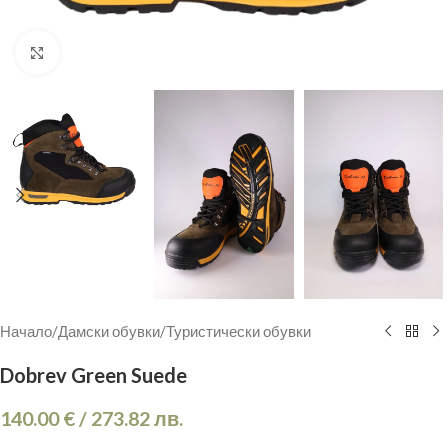
Кликнете, за да увеличите
Начало
/
Дамски обувки
/
Туристически обувки
Dobrev Green Suede
140.00
€
/
273.82
лв.