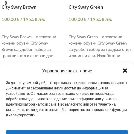
City Sway Brown
City Sway Green
100.00
€
/
195.58
лв.
100.00
€
/
195.58
лв.
ОПЦИИ
ОПЦИИ
City Sway Brown – олекотени
City Sway Green – олекотени
кожени обувки City Sway
кожени обувки City Sway Green
Brown са удобен избор за
са удобен избор за градски стил
градски стил и активни дни.
и активни дни. Изработени
Изработени от
Управление на съгласие
За да осигурим най-доброто преживяване, използваме технологии като
„бисквитки“ за съхраняване и/или достъп до информация за
устройството. Съгласието за тези технологии ще ни позволи да
обработваме данни като поведение при сърфиране или уникални
МЪЖКИ ОБУВКИ
ДАМСКИ ОБУВКИ
МАРАТОНКИ
ЗА НАС
НОВИНИ
идентификатори на този сайт. Несъгласието или оттеглянето на
съгласието може да се отрази неблагоприятно на определени функции
и характеристики.
BG
НАШИТЕ МАГАЗИНИ
ТАБЛИЦА С РАЗМЕРИ
ПОЛИТИКА ЗА ПОВЕРИТЕЛНОСТ