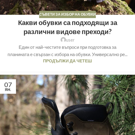
СЪВЕТИ ЗА ИЗБОР НА ОБУВКИ
Какви обувки са подходящи за
различни видове преходи?
user
Един от най-честите въпроси при подготовка за
планината е свързан с избора на обувки. Универсално ре...
ПРОДЪЛЖИ ДА ЧЕТЕШ
07
ЯН.