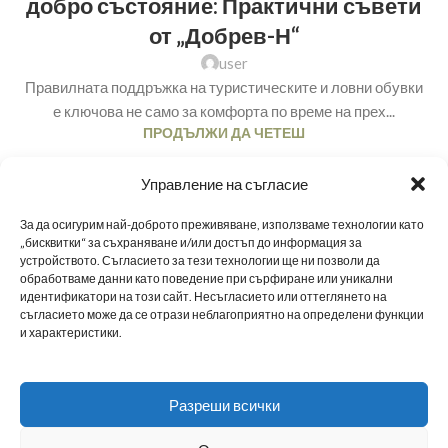
добро състояние: Практични съвети
от „Добрев-Н“
user
Правилната поддръжка на туристическите и ловни обувки
е ключова не само за комфорта по време на прех...
ПРОДЪЛЖИ ДА ЧЕТЕШ
Управление на съгласие
За да осигурим най-доброто преживяване, използваме технологии като
„бисквитки“ за съхраняване и/или достъп до информация за
BG
устройството. Съгласието за тези технологии ще ни позволи да
обработваме данни като поведение при сърфиране или уникални
МЪЖКИ ОБУВКИ
ДАМСКИ ОБУВКИ
МАРАТОНКИ
ЗА НАС
НОВИНИ
идентификатори на този сайт. Несъгласието или оттеглянето на
съгласието може да се отрази неблагоприятно на определени функции
и характеристики.
НАШИТЕ МАГАЗИНИ
ТАБЛИЦА С РАЗМЕРИ
ПОЛИТИКА ЗА ПОВЕРИТЕЛНОСТ
Разреши всички
СТАНИ B2B ПАРТНЬОР
ДОСТАВКА
ОБЩИ УСЛОВИЯ