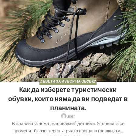
СЪВЕТИ ЗА ИЗБОР НА ОБУВКИ
Как да изберете туристически
обувки, които няма да ви подведат в
планината.
user
В планината няма „маловажни“ детайли. Условията се
променят бързо, теренът рядко прощава грешки, а у...