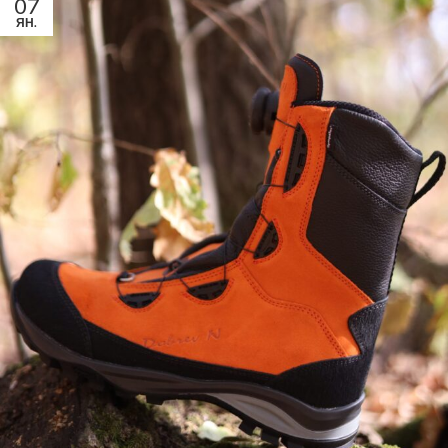
07
ЯН.