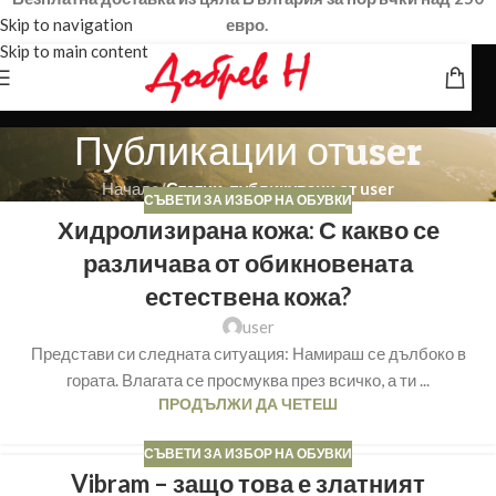
Skip to navigation
евро.
Skip to main content
Публикации от
user
Начало
/
Статии, публикувани от user
СЪВЕТИ ЗА ИЗБОР НА ОБУВКИ
Хидролизирана кожа: С какво се
различава от обикновената
естествена кожа?
user
Представи си следната ситуация: Намираш се дълбоко в
гората. Влагата се просмуква през всичко, а ти ...
ПРОДЪЛЖИ ДА ЧЕТЕШ
СЪВЕТИ ЗА ИЗБОР НА ОБУВКИ
Vibram – защо това е златният