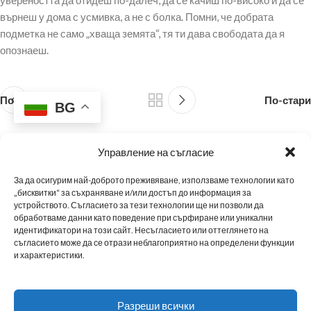
увереността да отидеш по-далеч, да се качиш по-високо и да се
върнеш у дома с усмивка, а не с болка. Помни, че добрата
подметка не само „хваща земята“, тя ти дава свободата да я
опознаеш.
По-нови
По-стари
BG
Управление на съгласие
За да осигурим най-доброто преживяване, използваме технологии като
„бисквитки“ за съхраняване и/или достъп до информация за
устройството. Съгласието за тези технологии ще ни позволи да
обработваме данни като поведение при сърфиране или уникални
МЪЖКИ ОБУВКИ
ДАМСКИ ОБУВКИ
МАРАТОНКИ
ЗА НАС
НОВИНИ
идентификатори на този сайт. Несъгласието или оттеглянето на
съгласието може да се отрази неблагоприятно на определени функции
и характеристики.
НАШИТЕ МАГАЗИНИ
ТАБЛИЦА С РАЗМЕРИ
ПОЛИТИКА ЗА ПОВЕРИТЕЛНОСТ
Разреши всички