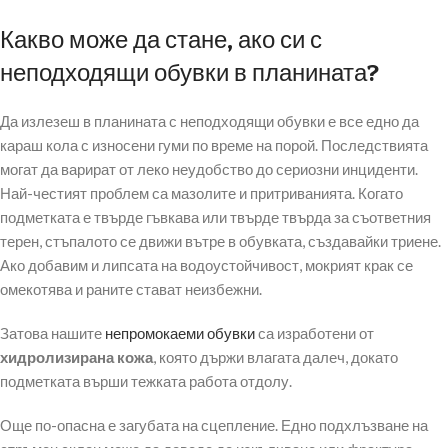
Какво може да стане, ако си с
неподходящи обувки в планината?
Да излезеш в планината с неподходящи обувки е все едно да
караш кола с износени гуми по време на порой. Последствията
могат да варират от леко неудобство до сериозни инциденти.
Най-честият проблем са мазолите и притриванията. Когато
подметката е твърде гъвкава или твърде твърда за съответния
терен, стъпалото се движи вътре в обувката, създавайки триене.
Ако добавим и липсата на водоустойчивост, мокрият крак се
омекотява и раните стават неизбежни.
Затова нашите
непромокаеми обувки
са изработени от
хидролизирана кожа
, която държи влагата далеч, докато
подметката върши тежката работа отдолу.
Още по-опасна е загубата на сцепление. Едно подхлъзване на