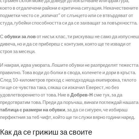
стръмен склон може да доведе до изкълчване или фрактура,
което в отдалечени райони е критична ситуация. Некачествените
подметки често се „изпичат“ от слънцето или се втвърдяват от
студа, губейки способността си да се захващат за повърхността.
С
обувки за лов
от нисък клас, ти рискуваш не само да изпуснеш
дивеча, но и да се прибереш с контузия, която ще те извади от
строя за месеци.
И накрая, идва умората. Лошите обувки не разпределят тежестта
правилно. Това води до болки в свода, коленете и дори в кръста.
След 10-километров преход с неподходяща екипировка, тялото
ти ще се чувства така, сякаш си изкачил Еверест, но без
удовлетворението от това. Ние в
Добрев-Н
сме тук, за да
предотвратим това. Преди да поръчаш, винаги поглеждай нашата
таблица с размери на обувки
, за да си сигурен, че избираш
перфектния за теб чифт, който ще ти служи вярно години наред.
Как да се грижиш за своите