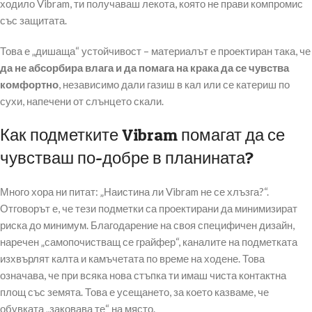
ходило Vibram, ти получаваш лекота, която не прави компромис
със защитата.
Това е „дишаща“ устойчивост – материалът е проектиран така, че
да не абсорбира влага и да помага на крака да се чувства
комфортно
, независимо дали газиш в кал или се катериш по
сухи, напечени от слънцето скали.
Как подметките Vibram помагат да се
чувстваш по-добре в планината?
Много хора ни питат: „Наистина ли Vibram не се хлъзга?“.
Отговорът е, че тези подметки са проектирани да минимизират
риска до минимум. Благодарение на своя специфичен дизайн,
наречен „самопочистващ се грайфер“, каналите на подметката
изхвърлят калта и камъчетата по време на ходене. Това
означава, че при всяка нова стъпка ти имаш чиста контактна
площ със земята. Това е усещането, за което казваме, че
обувката „заковава те“ на място.