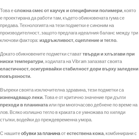
Това е
сложна смес от каучук и специфични полимери
, която
е проектирана да работи там, където обикновената гума се
предава. Технологията на тези подметки е синоним на
производителност, защото предлага идеалния баланс между три
ключови фактора:
издръжливост, сцепление и тегло.
Докато обикновените подметки стават
твърди и хлъзгави при
ниски температури
, ходилата на Vibram запазват своята
еластичност, осигурявайки стабилност дори върху заледени
повърхности.
Въпреки своята изключителна здравина, тези подметки са
изненадващо леки.
Това е от критично значение при дълги
преходи в планината
или при многочасово дебнене по време на
лов. Всяко излишно тегло в краката се умножава по хиляди
стъпки, водейки до преждевременна умора.
С нашите
обувки за планина
от
естествена кожа
, комбинирани с