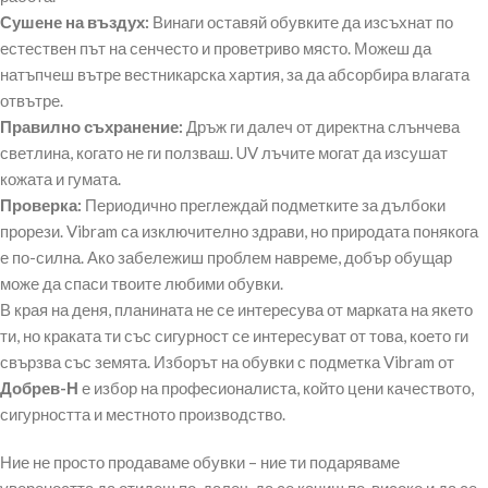
Сушене на въздух:
Винаги оставяй обувките да изсъхнат по
естествен път на сенчесто и проветриво място. Можеш да
натъпчеш вътре вестникарска хартия, за да абсорбира влагата
отвътре.
Правилно съхранение:
Дръж ги далеч от директна слънчева
светлина, когато не ги ползваш. UV лъчите могат да изсушат
кожата и гумата.
Проверка:
Периодично преглеждай подметките за дълбоки
прорези. Vibram са изключително здрави, но природата понякога
е по-силна. Ако забележиш проблем навреме, добър обущар
може да спаси твоите любими обувки.
В края на деня, планината не се интересува от марката на якето
ти, но краката ти със сигурност се интересуват от това, което ги
свързва със земята. Изборът на обувки с подметка Vibram от
Добрев-Н
е избор на професионалиста, който цени качеството,
сигурността и местното производство.
Ние не просто продаваме обувки – ние ти подаряваме