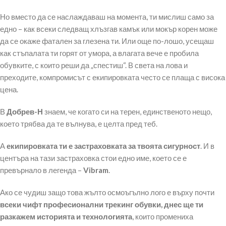
Но вместо да се наслаждаваш на момента, ти мислиш само за
едно – как всеки следващ хлъзгав камък или мокър корен може
да се окаже фатален за глезена ти. Или още по-лошо, усещаш
как стъпалата ти горят от умора, а влагата вече е пробила
обувките, с които реши да „спестиш“. В света на лова и
преходите, компромисът с екипировката често се плаща с висока
цена.
В
Добрев-Н
знаем, че когато си на терен, единственото нещо,
което трябва да те вълнува, е целта пред теб.
А
екипировката ти е застраховката за твоята сигурност
. И в
центъра на тази застраховка стои едно име, което се е
превърнало в легенда –
Vibram
.
Ако се чудиш защо това жълто осмоъгълно лого е върху почти
всеки чифт професионални трекинг обувки, днес ще ти
разкажем историята и технологията
, които промениха