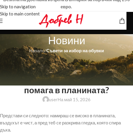
Skip to navigation
евро.
Skip to main content
Новини
Начало
/
Съвети за избор на обувки
СЪВЕТИ ЗА ИЗБОР НА ОБУВКИ
Vibram – защо това е златният
стандарт за подметки и как ни
помага в планината?
user
На май 15, 2026
Представи си следното: намираш се високо в планината,
въздухът е чист, а пред теб се разкрива гледка, която спира
дъха.