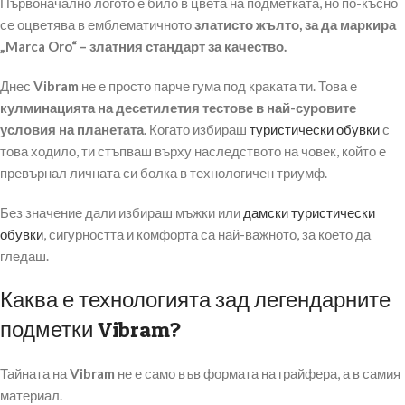
Първоначално логото е било в цвета на подметката, но по-късно
се оцветява в емблематичното
златисто жълто, за да маркира
„Marca Oro“ – златния стандарт за качество.
Днес
Vibram
не е просто парче гума под краката ти. Това е
кулминацията на десетилетия тестове в най-суровите
условия на планетата
. Когато избираш
туристически обувки
с
това ходило, ти стъпваш върху наследството на човек, който е
превърнал личната си болка в технологичен триумф.
Без значение дали избираш мъжки или
дамски туристически
обувки
, сигурността и комфорта са най-важното, за което да
гледаш.
Каква е технологията зад легендарните
подметки Vibram?
Тайната на
Vibram
не е само във формата на грайфера, а в самия
материал.