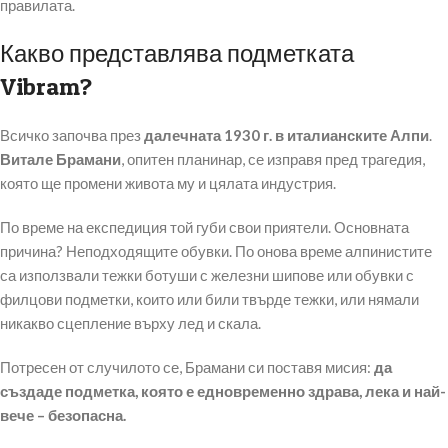
правилата.
Какво представлява подметката
Vibram?
Всичко започва през
далечната 1930 г. в италианските Алпи
.
Витале Брамани
, опитен планинар, се изправя пред трагедия,
която ще промени живота му и цялата индустрия.
По време на експедиция той губи свои приятели. Основната
причина? Неподходящите обувки. По онова време алпинистите
са използвали тежки ботуши с железни шипове или обувки с
филцови подметки, които или били твърде тежки, или нямали
никакво сцепление върху лед и скала.
Потресен от случилото се, Брамани си поставя мисия:
да
създаде подметка, която е едновременно здрава, лека и най-
вече – безопасна.