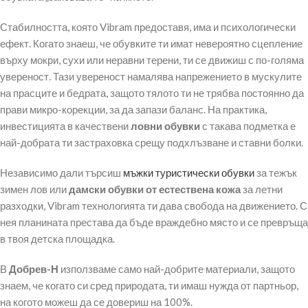
Стабилността, която Vibram предоставя, има и психологически
ефект. Когато знаеш, че обувките ти имат невероятно сцепление
върху мокри, сухи или неравни терени, ти се движиш с по-голяма
увереност. Тази увереност намалява напрежението в мускулите
на прасците и бедрата, защото тялото ти не трябва постоянно да
прави микро-корекции, за да запази баланс. На практика,
инвестицията в качествени
ловни обувки
с такава подметка е
най-добрата ти застраховка срещу подхлъзване и ставни болки.
Независимо дали търсиш
мъжки туристически обувки
за тежък
зимен лов или
дамски обувки от естествена кожа
за летни
разходки, Vibram технологията ти дава свобода на движението. С
нея планината престава да бъде враждебно място и се превръща
в твоя детска площадка.
В
Добрев-Н
използваме само най-добрите материали, защото
знаем, че когато си сред природата, ти имаш нужда от партньор,
на когото можеш да се довериш на 100%.