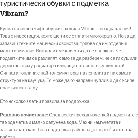
туристически обувки с подметка
Vibram?
Купил си си нов чифт обувки с ходило Vibram – поздравления!
Това е инвестиция, която ще ти се отплати многократно. Но за да
запазиш техните магически свойства, трябва да им отделиш
малко внимание. Виждали сме клиенти да се оплакват, че
подметките им се разлепят, само за да разберем, че са ги сушили
директно върху радиатора или, още по-лошо, в сушилнята!
Силната топлина е най-големият враг на лепилата и на самата
структура на каучука. Тя може да го направи чуплив и да съсипе
еластичността му.
Ето няколко златни правила за поддръжка:
Редовно почистване:
След всеки преход изчеткай подметките с
твърда четка и малко сапунена вода. Махни камъчетата и
засъхналата кал. Това поддържа грайфера „отворен“ и готов за
работа.