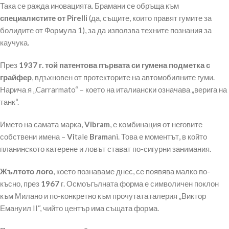
Така се ражда иновацията. Брамани се обръща към
специалистите от Pirelli
(да, същите, които правят гумите за
болидите от Формула 1), за да използва техните познания за
каучука.
През
1937 г. той патентова първата си гумена подметка с
грайфер
, вдъхновен от протекторите на автомобилните гуми.
Нарича я „Carrarmato“ – което на италиански означава „верига на
танк“.
Името на самата марка,
Vibram
, е комбинация от неговите
собствени имена –
Vi
tale
Bram
ani. Това е моментът, в който
планинското катерене и ловът стават по-сигурни занимания.
Жълтото лого
, което познаваме днес, се появява малко по-
късно, през
1967
г. Осмоъгълната форма е символичен поклон
към Милано и по-конкретно към прочутата галерия „Виктор
Емануил II“, чийто център има същата форма.