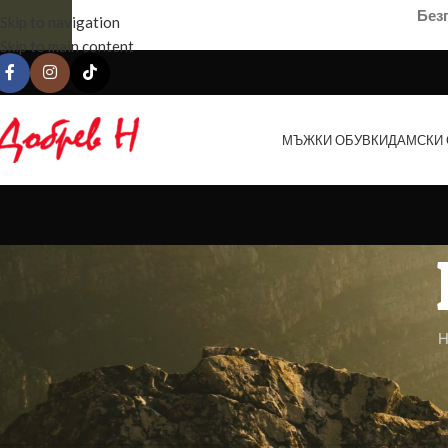
Без
Skip to navigation
Skip to main content
МЪЖКИ ОБУВКИ
ДАМСКИ 
Н
Нищо не е намерено
Извиняваме се, но не бяха намерени никакви резултати. Може би