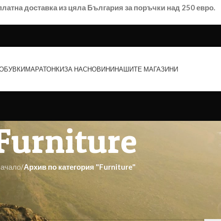
платна доставка из цяла България за поръчки над 250 евро.
ОБУВКИ
МАРАТОНКИ
ЗА НАС
НОВИНИ
НАШИТЕ МАГАЗИНИ
Furniture
ачало
/
Архив по категория "Furniture"
 търсенето ще ви помогне да намерите свързана публикация.