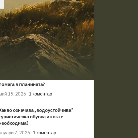
RECENT POSTS
Хидролизирана кожа: С какво се
различава от обикновената
естествена кожа?
май 20, 2026
1 коментар
Vibram – защо това е златният
стандарт за подметки и как ни
помага в планината?
май 15, 2026
1 коментар
Какво означава „водоустойчива“
туристическа обувка и кога е
необходима?
януари 7, 2026
1 коментар